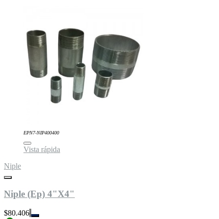
EPN7-NIP400400
Vista rápida
Niple
Niple (Ep) 4"X4"
$80.406