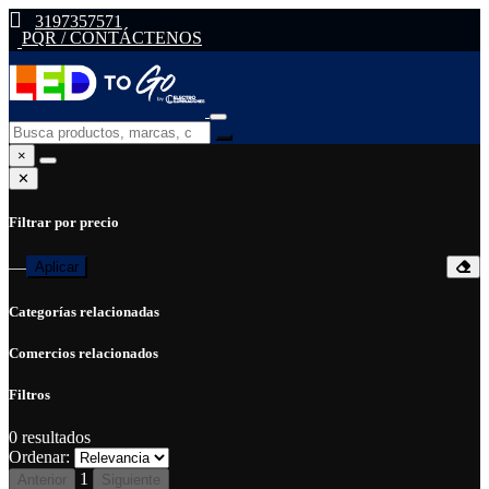
3197357571
PQR / CONTÁCTENOS
×
✕
Filtrar por precio
—
Aplicar
Categorías relacionadas
Comercios relacionados
Filtros
0
resultados
Ordenar:
1
Anterior
Siguiente