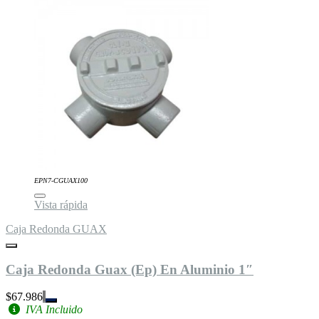
EPN7-CGUAX100
Vista rápida
Caja Redonda GUAX
Caja Redonda Guax (Ep) En Aluminio 1″
$67.986
IVA Incluido