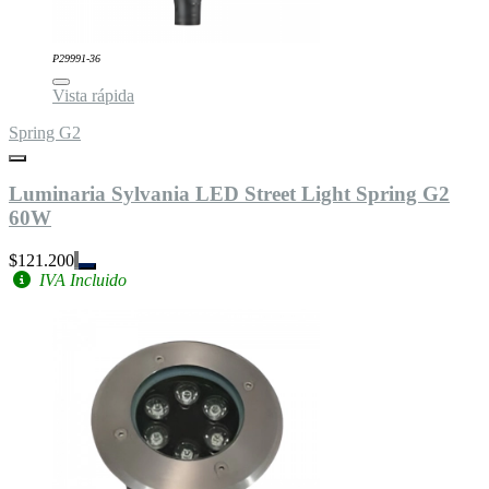
P29991-36
Vista rápida
Spring G2
Luminaria Sylvania LED Street Light Spring G2
60W
$121.200
IVA Incluido