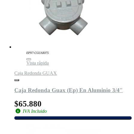
EPN7-CGUAX075
Vista rápida
Caja Redonda GUAX
Caja Redonda Guax (Ep) En Aluminio 3/4"
$65.880
IVA Incluido