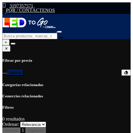
3197357571
PQR / CONTÁCTENOS
×
✕
Filtrar por precio
—
Aplicar
Categorías relacionadas
Comercios relacionados
Filtros
0
resultados
Ordenar:
1
Anterior
Siguiente