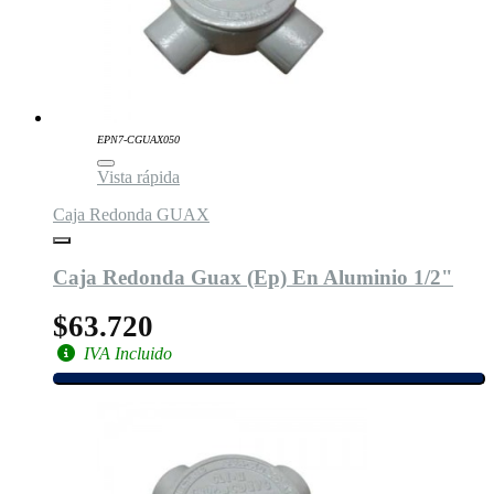
EPN7-CGUAX050
Vista rápida
Caja Redonda GUAX
Caja Redonda Guax (Ep) En Aluminio 1/2"
$63.720
IVA Incluido