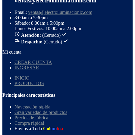
ventas@electroiluminacionlc.com
Email:
ventas@electroiluminacionlc.com
8:00am a 5:30pm
Sábado: 8:00am a 5:00pm
Lunes Festivos: 10:00am a 2:00pm
Atención:
(Cerrado)
Despacho:
(Cerrado)
Mi cuenta
CREAR CUENTA
INGRESAR
INICIO
PRODUCTOS
Principales características
Navegación rápida
Gran variedad de productos
Precios de fábrica
Compra rápida!
Envios a Toda
Col
om
bia