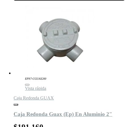
EPN7-CGUAX200
Vista rápida
Caja Redonda GUAX
Caja Redonda Guax (Ep) En Aluminio 2"
$191.160