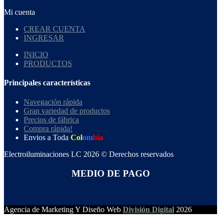
Mi cuenta
CREAR CUENTA
INGRESAR
INICIO
PRODUCTOS
Principales características
Navegación rápida
Gran variedad de productos
Precios de fábrica
Compra rápida!
Envios a Toda
Col
om
bia
Electroiluminaciones LC 2026 © Derechos reservados
MEDIO DE PAGO
Agencia de Marketing Y Diseño Web
División Digital
2026