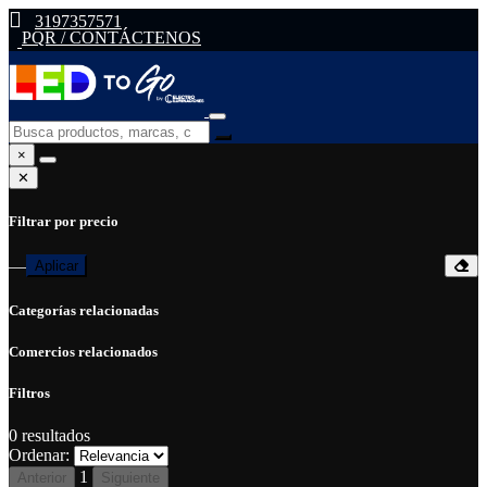
3197357571
PQR / CONTÁCTENOS
×
✕
Filtrar por precio
—
Aplicar
Categorías relacionadas
Comercios relacionados
Filtros
0
resultados
Ordenar:
1
Anterior
Siguiente