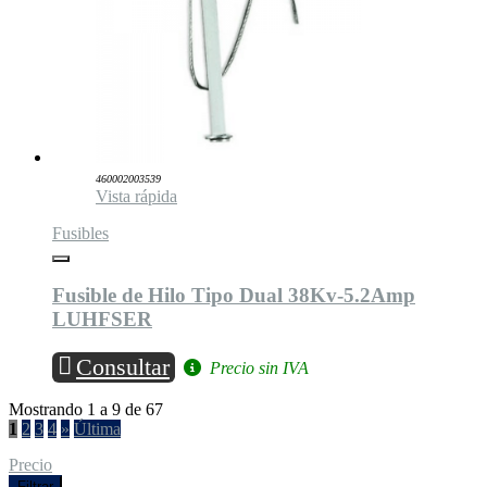
460002003539
Vista rápida
Fusibles
Fusible de Hilo Tipo Dual 38Kv-5.2Amp
LUHFSER
Consultar
Precio sin IVA
Mostrando 1 a 9 de 67
1
2
3
4
»
Última
Precio
Filtrar