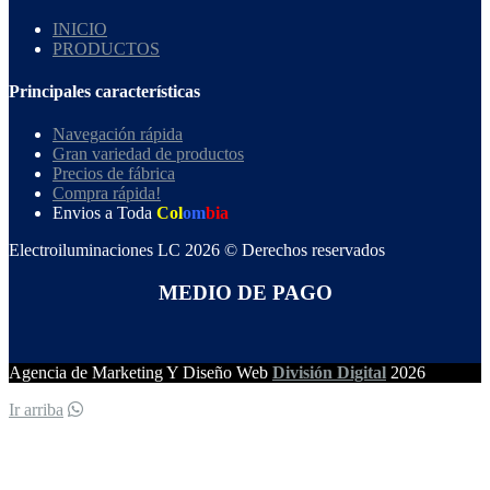
INICIO
PRODUCTOS
Principales características
Navegación rápida
Gran variedad de productos
Precios de fábrica
Compra rápida!
Envios a Toda
Col
om
bia
Electroiluminaciones LC 2026 © Derechos reservados
MEDIO DE PAGO
Agencia de Marketing Y Diseño Web
División Digital
2026
Ir arriba