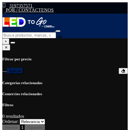
3197357571
PQR / CONTÁCTENOS
×
✕
Filtrar por precio
—
Aplicar
Categorías relacionadas
Comercios relacionados
Filtros
0
resultados
Ordenar:
1
Anterior
Siguiente