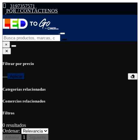
3197357571
PQR / CONTÁCTENOS
×
✕
Filtrar por precio
—
Aplicar
Categorías relacionadas
Comercios relacionados
Filtros
0
resultados
Ordenar:
1
Anterior
Siguiente