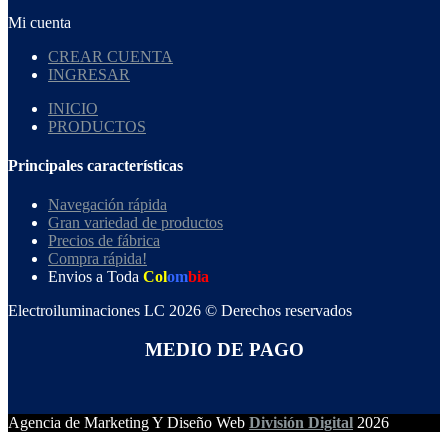
Mi cuenta
CREAR CUENTA
INGRESAR
INICIO
PRODUCTOS
Principales características
Navegación rápida
Gran variedad de productos
Precios de fábrica
Compra rápida!
Envios a Toda
Col
om
bia
Electroiluminaciones LC 2026 © Derechos reservados
MEDIO DE PAGO
Agencia de Marketing Y Diseño Web
División Digital
2026