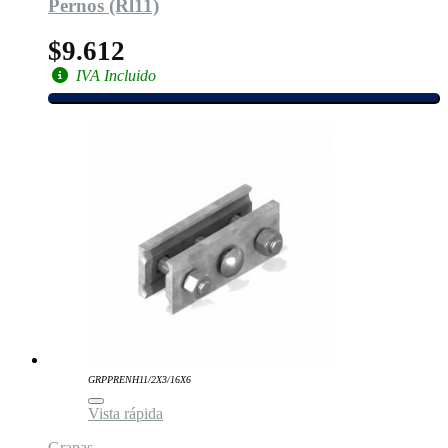
Pernos (Rl11)
$9.612
IVA Incluido
GRPPRENH11/2X3/16X6
Vista rápida
Grapas