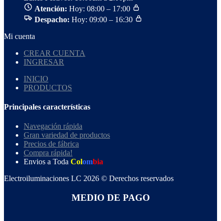
Atención:
Hoy: 08:00 – 17:00
Despacho:
Hoy: 09:00 – 16:30
Mi cuenta
CREAR CUENTA
INGRESAR
INICIO
PRODUCTOS
Principales características
Navegación rápida
Gran variedad de productos
Precios de fábrica
Compra rápida!
Envios a Toda
Col
om
bia
Electroiluminaciones LC 2026 © Derechos reservados
MEDIO DE PAGO