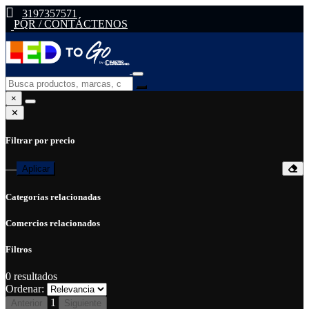
3197357571
PQR / CONTÁCTENOS
×
✕
Filtrar por precio
—
Aplicar
Categorías relacionadas
Comercios relacionados
Filtros
0
resultados
Ordenar:
1
Anterior
Siguiente