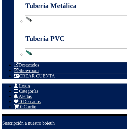
Tubería Metálica
Tubería Metálica
Tubería PVC
Tubería PVC
Destacados
Showroom
CREAR CUENTA
Login
Categorías
Alertas
0
Deseados
0
Carrito
Suscripción a nuestro boletín