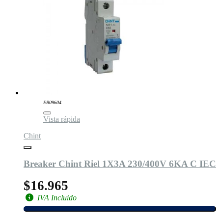
EB09604
Vista rápida
Chint
Breaker Chint Riel 1X3A 230/400V 6KA C IEC
$16.965
IVA Incluido