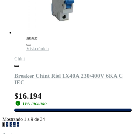
EB09622
Vista rápida
Chint
Breaker Chint Riel 1X40A 230/400V 6KA C
IEC
$16.194
IVA Incluido
Mostrando 1 a 9 de 34
1
2
3
4
»