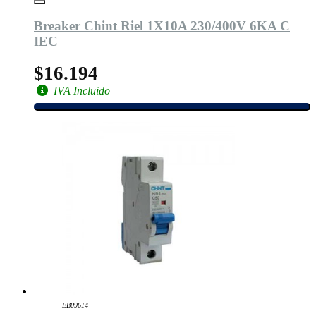
Breaker Chint Riel 1X10A 230/400V 6KA C
IEC
$16.194
IVA Incluido
EB09614