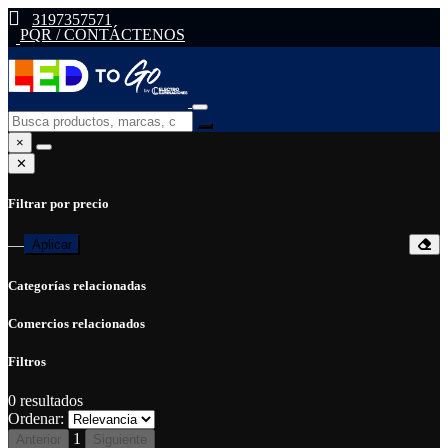
3197357571
PQR / CONTÁCTENOS
×
✕
Filtrar por precio
—
Aplicar
Categorías relacionadas
Comercios relacionados
Filtros
0
resultados
Ordenar:
1
Anterior
Siguiente