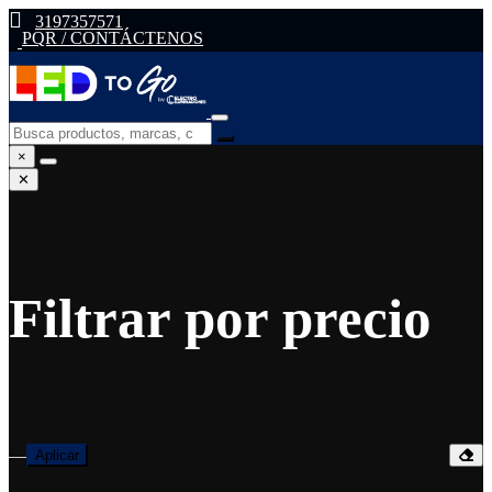
3197357571
PQR / CONTÁCTENOS
×
✕
Filtrar por precio
—
Aplicar