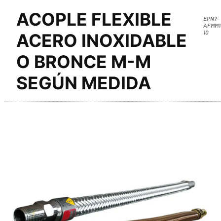
ACOPLE FLEXIBLE
EPN7-
AFMM1
10
ACERO INOXIDABLE
O BRONCE M-M
SEGÚN MEDIDA