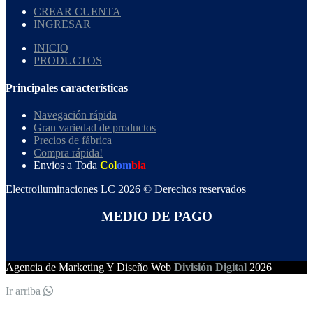
CREAR CUENTA
INGRESAR
INICIO
PRODUCTOS
Principales características
Navegación rápida
Gran variedad de productos
Precios de fábrica
Compra rápida!
Envios a Toda
Col
om
bia
Electroiluminaciones LC 2026 © Derechos reservados
MEDIO DE PAGO
Agencia de Marketing Y Diseño Web
División Digital
2026
Ir arriba