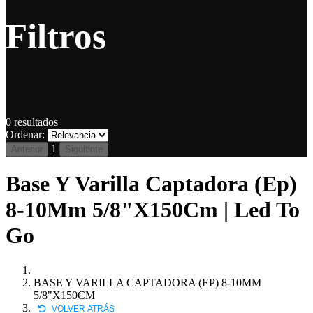
Filtros
0
resultados
Ordenar:
1
Anterior
Siguiente
Base Y Varilla Captadora (Ep)
8-10Mm 5/8"X150Cm | Led To
Go
BASE Y VARILLA CAPTADORA (EP) 8-10MM
5/8"X150CM
VOLVER ATRÁS