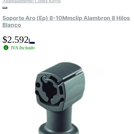
Apantallamiento Contra Rayos
Soporte Aro (Ep) 8-10Mmclip Alambron 8 Hilos
Blanco
$2.592
IVA Incluido