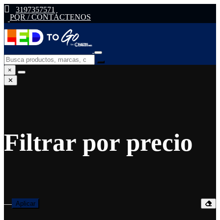
3197357571
PQR / CONTÁCTENOS
×
✕
Filtrar por precio
—
Aplicar