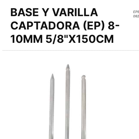
BASE Y VARILLA
EP
062
CAPTADORA (EP) 8-
10MM 5/8"X150CM