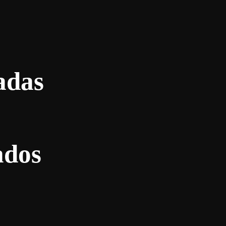
adas
ados