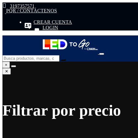
3197357571
PQR / CONTÁCTENOS
CREAR CUENTA
LOGIN
×
✕
Filtrar por precio