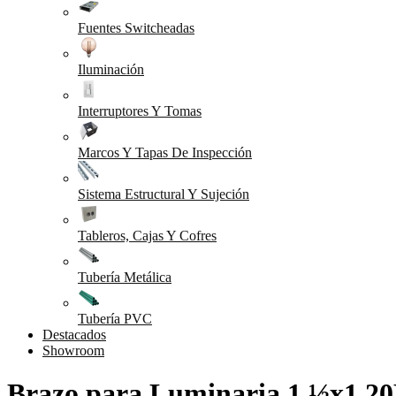
Fuentes Switcheadas
Iluminación
Interruptores Y Tomas
Marcos Y Tapas De Inspección
Sistema Estructural Y Sujeción
Tableros, Cajas Y Cofres
Tubería Metálica
Tubería PVC
Destacados
Showroom
Brazo para Luminaria 1 ½x1.20