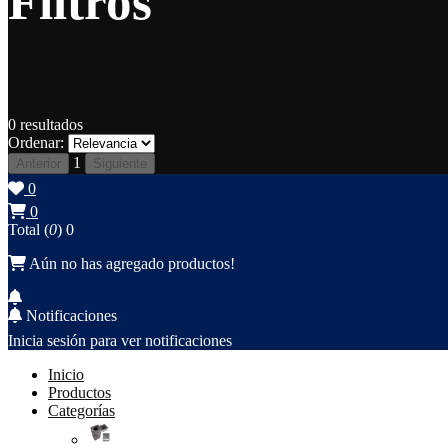
Filtros
0
resultados
Ordenar:
1
Anterior
Siguiente
0
0
Total (
0
)
0
Aún no has agregado productos!
Notificaciones
Inicia sesión para ver notificaciones
Inicio
Productos
Categorías