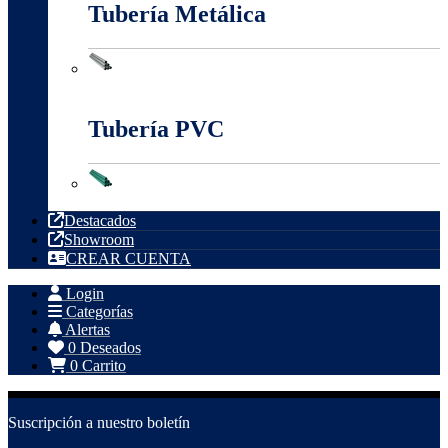
Tubería Metálica
Tubería Metálica
Tubería PVC
Tubería PVC
Destacados
Showroom
CREAR CUENTA
Login
Categorías
Alertas
0
Deseados
0
Carrito
Suscripción a nuestro boletín