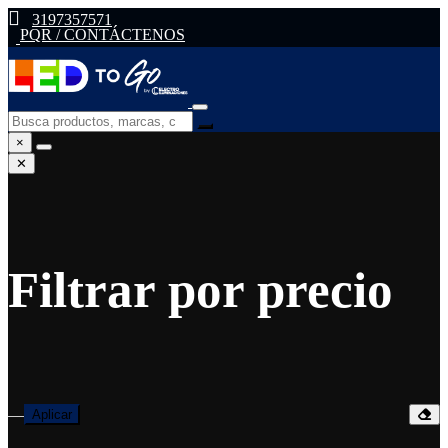
3197357571
PQR / CONTÁCTENOS
×
✕
Filtrar por precio
—
Aplicar