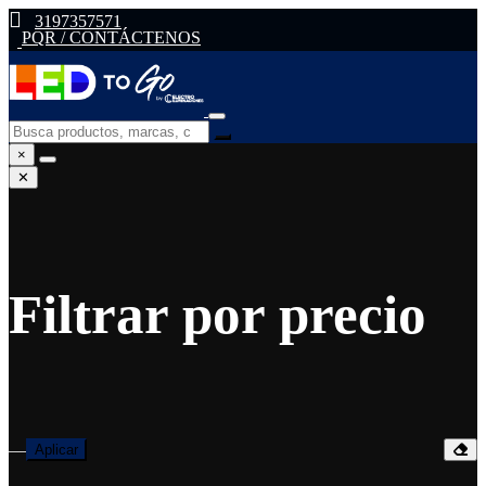
3197357571
PQR / CONTÁCTENOS
×
✕
Filtrar por precio
—
Aplicar