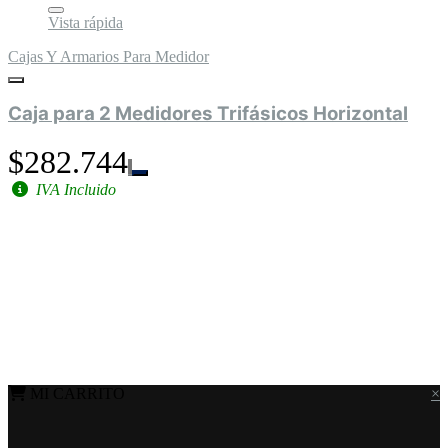
Vista rápida
Cajas Y Armarios Para Medidor
Caja para 2 Medidores Trifásicos Horizontal
$282.744
IVA Incluido
MI CARRITO
×