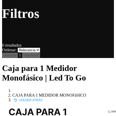
Filtros
0
resultados
Ordenar:
1
Anterior
Siguiente
Caja para 1 Medidor
Monofásico | Led To Go
CAJA PARA 1 MEDIDOR MONOFáSICO
VOLVER ATRÁS
CAJA PARA 1
CJ1M