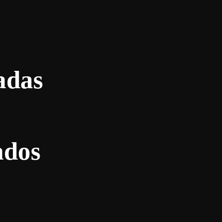
adas
ados