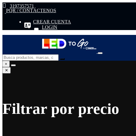
3197357571
PQR / CONTÁCTENOS
CREAR CUENTA
LOGIN
×
✕
Filtrar por precio