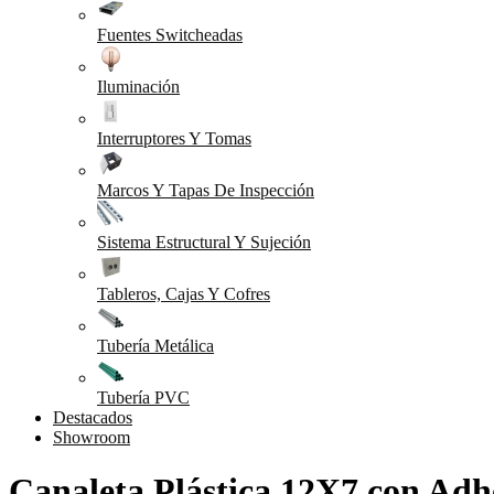
Fuentes Switcheadas
Iluminación
Interruptores Y Tomas
Marcos Y Tapas De Inspección
Sistema Estructural Y Sujeción
Tableros, Cajas Y Cofres
Tubería Metálica
Tubería PVC
Destacados
Showroom
Canaleta Plástica 12X7 con Adh