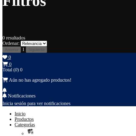
Filtros
0
resultados
Ordenar:
1
Anterior
Siguiente
0
0
Total (
0
)
0
Aún no has agregado productos!
Notificaciones
Inicia sesión para ver notificaciones
Inicio
Productos
Categorías