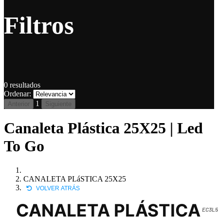
Filtros
0
resultados
Ordenar:
1
Anterior
Siguiente
Canaleta Plástica 25X25 | Led
To Go
CANALETA PLáSTICA 25X25
VOLVER ATRÁS
CANALETA PLÁSTICA
EC3L5