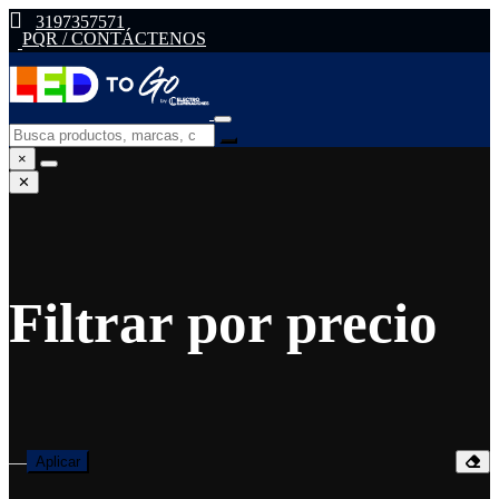
3197357571
PQR / CONTÁCTENOS
×
✕
Filtrar por precio
—
Aplicar