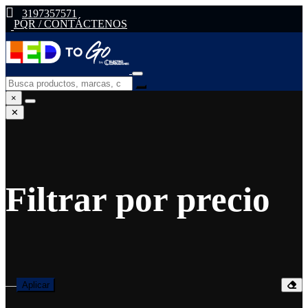
3197357571
PQR / CONTÁCTENOS
×
✕
Filtrar por precio
—
Aplicar