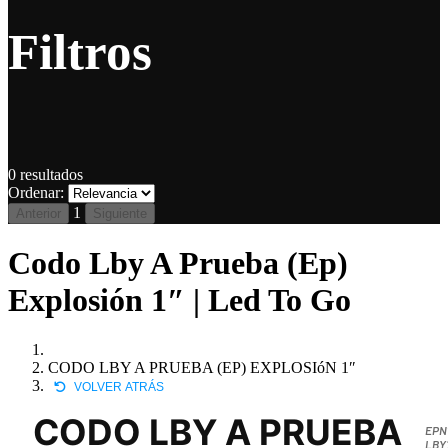
Filtros
0
resultados
Ordenar:
1
Anterior
Siguiente
Codo Lby A Prueba (Ep)
Explosión 1″ | Led To Go
CODO LBY A PRUEBA (EP) EXPLOSIóN 1″
VOLVER ATRÁS
CODO LBY A PRUEBA
EPN
LBY