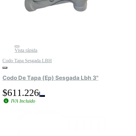
Vista rápida
Codo Tapa Sesgada LBH
Codo De Tapa (Ep) Sesgada Lbh 3"
$611.226
IVA Incluido