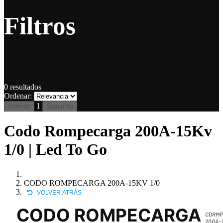
Filtros
0
resultados
Ordenar:
1
Anterior
Siguiente
Codo Rompecarga 200A-15Kv
1/0 | Led To Go
CODO ROMPECARGA 200A-15KV 1/0
VOLVER ATRÁS
CODO ROMPECARGA
CDRMP
200A-