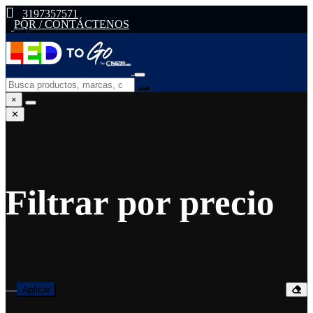
3197357571
PQR / CONTÁCTENOS
×
✕
Filtrar por precio
—
Aplicar