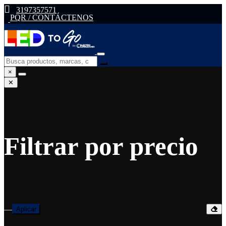
3197357571
PQR / CONTÁCTENOS
×
✕
Filtrar por precio
—
Aplicar