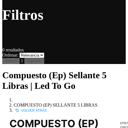
Filtros
0
resultados
Ordenar:
1
Anterior
Siguiente
Compuesto (Ep) Sellante 5
Libras | Led To Go
COMPUESTO (EP) SELLANTE 5 LIBRAS
VOLVER ATRÁS
COMPUESTO (EP)
EPN7
CHIC