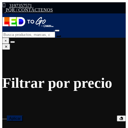
3197357571
PQR / CONTÁCTENOS
×
✕
Filtrar por precio
—
Aplicar