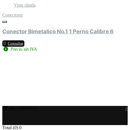
Vista rápida
Conectores
Conector Bimetalico No.1 1 Perno Calibre 6
Consultar
Precio sin IVA
MI CARRITO
×
Total (
0
)
0