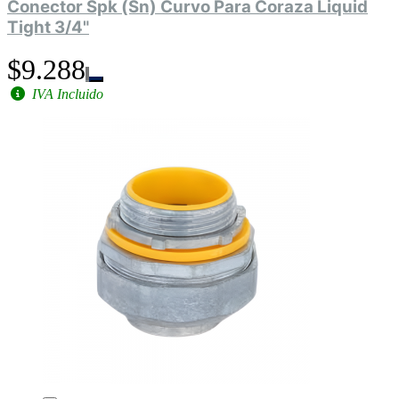
Conector Spk (Sn) Curvo Para Coraza Liquid
Tight 3/4"
$9.288
IVA Incluido