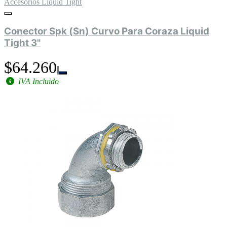
Accesorios Liquid Tight
Conector Spk (Sn) Curvo Para Coraza Liquid
Tight 3"
$64.260
IVA Incluido