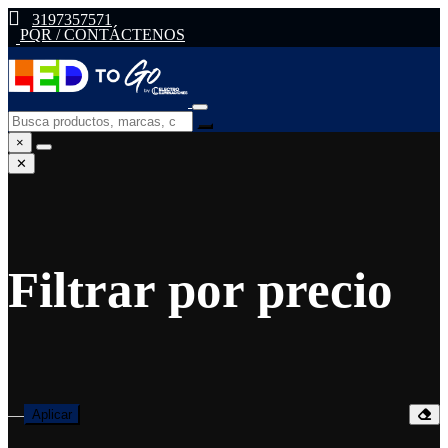
3197357571
PQR / CONTÁCTENOS
×
✕
Filtrar por precio
—
Aplicar