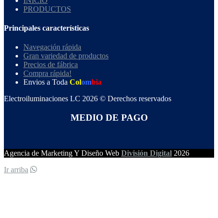
INICIO
PRODUCTOS
Principales características
Navegación rápida
Gran variedad de productos
Precios de fábrica
Compra rápida!
Envios a Toda
Col
om
bia
Electroiluminaciones LC 2026 © Derechos reservados
MEDIO DE PAGO
Agencia de Marketing Y Diseño Web
División Digital
2026
Ir arriba