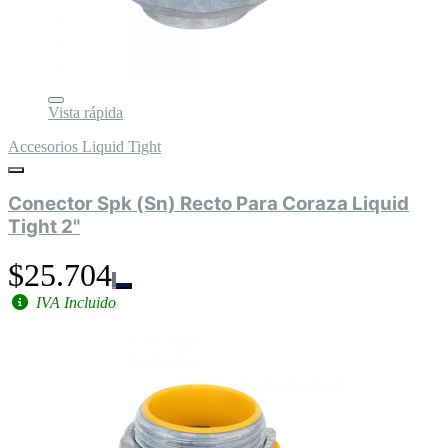
Vista rápida
Accesorios Liquid Tight
Conector Spk (Sn) Recto Para Coraza Liquid
Tight 2"
$25.704
IVA Incluido