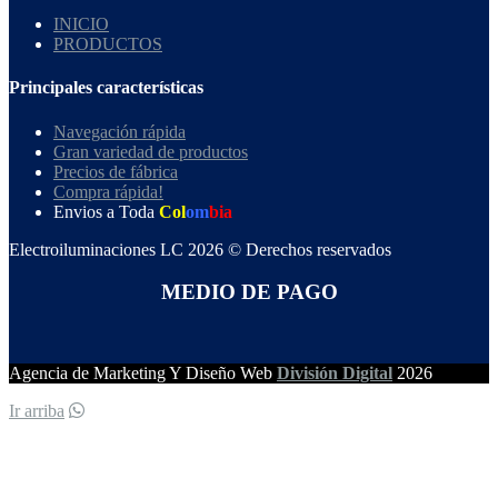
INICIO
PRODUCTOS
Principales características
Navegación rápida
Gran variedad de productos
Precios de fábrica
Compra rápida!
Envios a Toda
Col
om
bia
Electroiluminaciones LC 2026 © Derechos reservados
MEDIO DE PAGO
Agencia de Marketing Y Diseño Web
División Digital
2026
Ir arriba