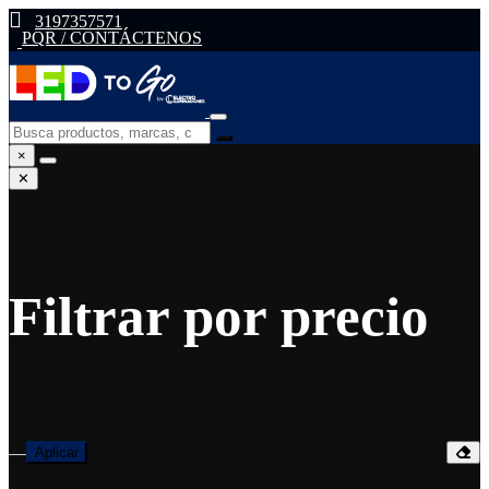
3197357571
PQR / CONTÁCTENOS
×
✕
Filtrar por precio
—
Aplicar