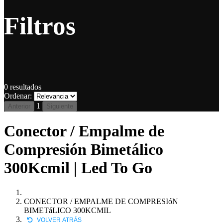
Filtros
0
resultados
Ordenar:
1
Anterior
Siguiente
Conector / Empalme de
Compresión Bimetálico
300Kcmil | Led To Go
CONECTOR / EMPALME DE COMPRESIóN
BIMETáLICO 300KCMIL
VOLVER ATRÁS