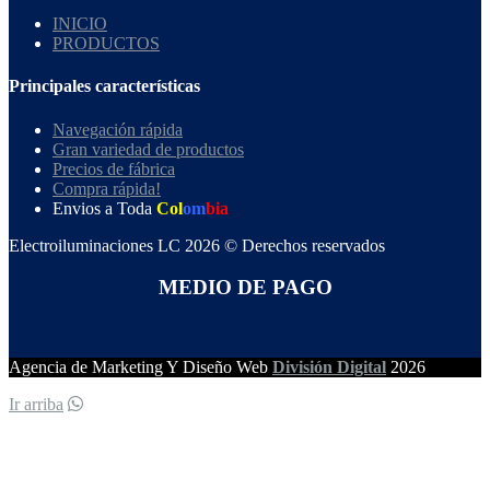
INICIO
PRODUCTOS
Principales características
Navegación rápida
Gran variedad de productos
Precios de fábrica
Compra rápida!
Envios a Toda
Col
om
bia
Electroiluminaciones LC 2026 © Derechos reservados
MEDIO DE PAGO
Agencia de Marketing Y Diseño Web
División Digital
2026
Ir arriba