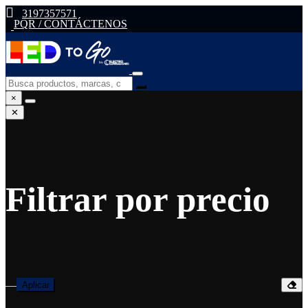
3197357571
PQR / CONTÁCTENOS
×
✕
Filtrar por precio
—
Aplicar