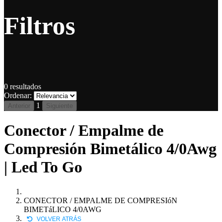
Filtros
0
resultados
Ordenar:
1
Anterior
Siguiente
Conector / Empalme de
Compresión Bimetálico 4/0Awg
| Led To Go
CONECTOR / EMPALME DE COMPRESIóN
BIMETáLICO 4/0AWG
VOLVER ATRÁS