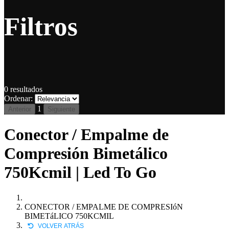
Filtros
0
resultados
Ordenar:
1
Anterior
Siguiente
Conector / Empalme de
Compresión Bimetálico
750Kcmil | Led To Go
CONECTOR / EMPALME DE COMPRESIóN
BIMETáLICO 750KCMIL
VOLVER ATRÁS