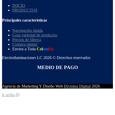
INICIO
PRODUCTOS
Principales características
Navegación rápida
Gran variedad de productos
Precios de fábrica
Compra rápida!
Envios a Toda
Col
om
bia
Electroiluminaciones LC 2026 © Derechos reservados
MEDIO DE PAGO
Agencia de Marketing Y Diseño Web
División Digital
2026
Ir arriba