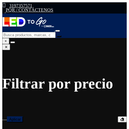
3197357571
PQR / CONTÁCTENOS
×
✕
Filtrar por precio
—
Aplicar