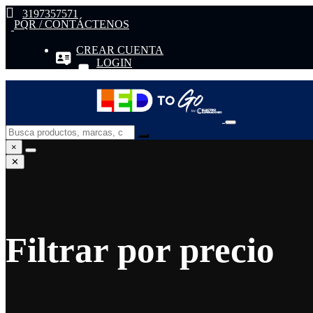
3197357571
PQR / CONTÁCTENOS
CREAR CUENTA
LOGIN
×
✕
Filtrar por precio