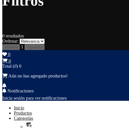
Filtros
0
resultados
Ordenar:
1
Anterior
Siguiente
0
0
Total (
0
)
0
Aún no has agregado productos!
Notificaciones
Inicia sesión para ver notificaciones
Inicio
Productos
Categorías