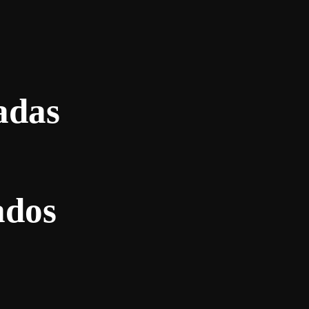
adas
ados