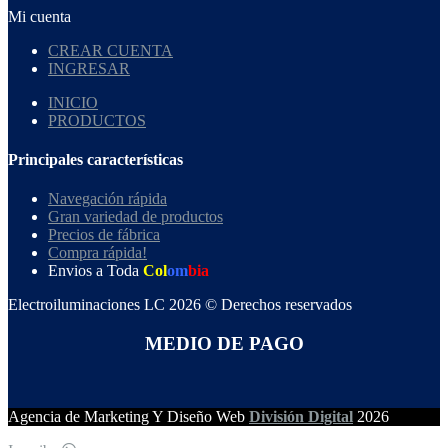
Mi cuenta
CREAR CUENTA
INGRESAR
INICIO
PRODUCTOS
Principales características
Navegación rápida
Gran variedad de productos
Precios de fábrica
Compra rápida!
Envios a Toda
Col
om
bia
Electroiluminaciones LC 2026 © Derechos reservados
MEDIO DE PAGO
Agencia de Marketing Y Diseño Web
División Digital
2026