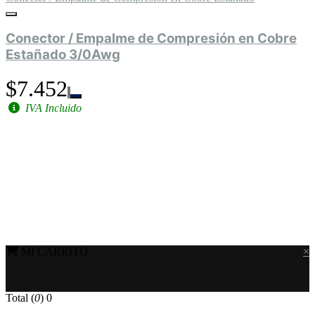
Conector / Empalme de Compresión en Cobre
Estañado 3/0Awg
$7.452
IVA Incluido
MI CARRITO
×
Total (
0
)
0