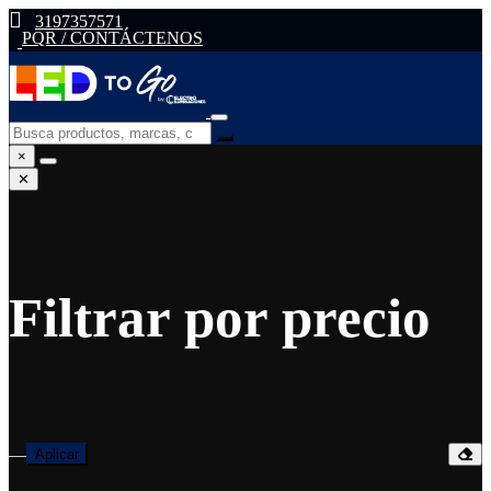
3197357571
PQR / CONTÁCTENOS
×
✕
Filtrar por precio
—
Aplicar