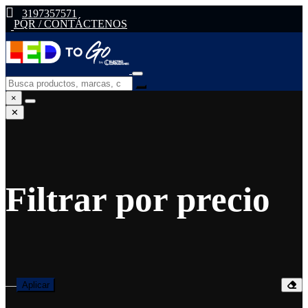
3197357571
PQR / CONTÁCTENOS
×
✕
Filtrar por precio
—
Aplicar