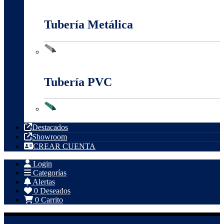
Tableros, Cajas Y Cofres
Tubería Metálica
Tubería Metálica
Tubería PVC
Tubería PVC
Destacados
Showroom
CREAR CUENTA
Login
Categorías
Alertas
0
Deseados
0
Carrito