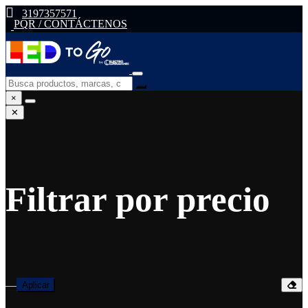
3197357571
PQR / CONTÁCTENOS
×
✕
Filtrar por precio
—
Aplicar