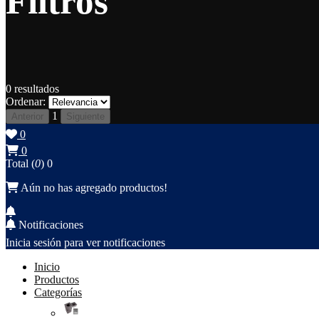
Filtros
0
resultados
Ordenar:
1
Anterior
Siguiente
0
0
Total (
0
)
0
Aún no has agregado productos!
Notificaciones
Inicia sesión para ver notificaciones
Inicio
Productos
Categorías