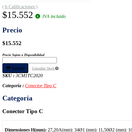
( 6 Calificaciones )
$15.552
IVA incluido
Precio
$15.552
Precio Sujeto a Disponibilidad
Agregar
Consultar Stock
SKU :
3CM1TC2020
Categoría :
Conector Tipo C
Categoría
Conector Tipo C
Dimensiones H(mm):
27,20A(mm): 34Ø1 (mm): 11,50Ø2 (mm): 1