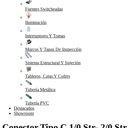
Fuentes Switcheadas
Iluminación
Interruptores Y Tomas
Marcos Y Tapas De Inspección
Sistema Estructural Y Sujeción
Tableros, Cajas Y Cofres
Tubería Metálica
Tubería PVC
Destacados
Showroom
Conector Tipo C 1/0 Str- 2/0 Str 