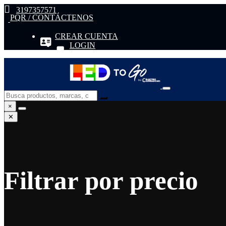
3197357571
PQR / CONTÁCTENOS
CREAR CUENTA
LOGIN
×
✕
Filtrar por precio