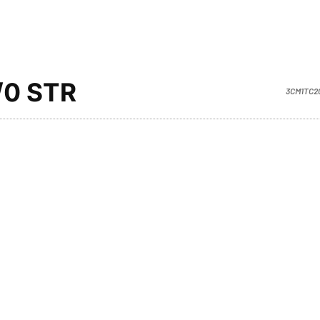
/0 STR
3CM1TC2