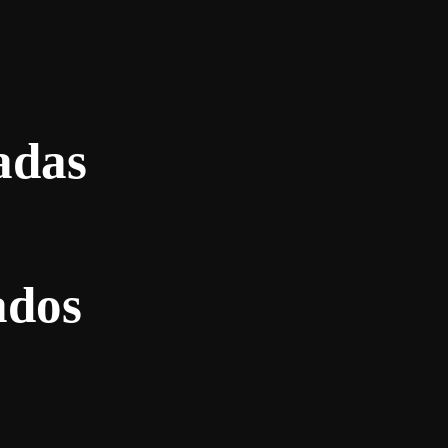
adas
ados