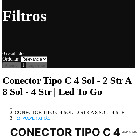
Filtros
0
resultados
Ordenar:
1
Anterior
Siguiente
Conector Tipo C 4 Sol - 2 Str A
8 Sol - 4 Str | Led To Go
CONECTOR TIPO C 4 SOL - 2 STR A 8 SOL - 4 STR
VOLVER ATRÁS
CONECTOR TIPO C 4
3CM1TC0