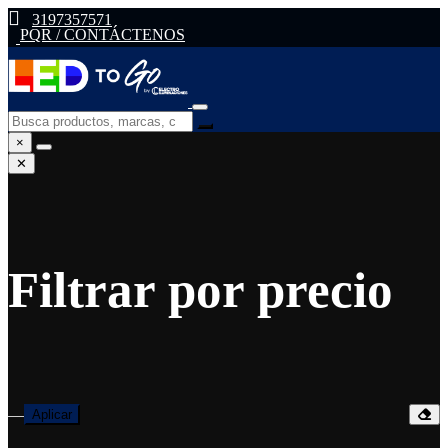
3197357571
PQR / CONTÁCTENOS
×
✕
Filtrar por precio
—
Aplicar