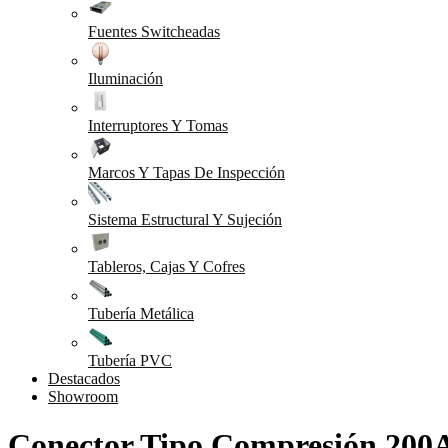
Fuentes Switcheadas
Iluminación
Interruptores Y Tomas
Marcos Y Tapas De Inspección
Sistema Estructural Y Sujeción
Tableros, Cajas Y Cofres
Tubería Metálica
Tubería PVC
Destacados
Showroom
Conector Tipo Compresión 200A