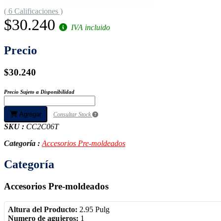
( 6 Calificaciones )
$30.240
IVA incluido
Precio
$30.240
Precio Sujeto a Disponibilidad
Agregar
Consultar Stock
SKU :
CC2C06T
Categoría :
Accesorios Pre-moldeados
Categoría
Accesorios Pre-moldeados
Altura del Producto:
2.95 Pulg
Numero de agujeros:
1