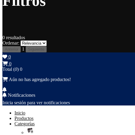
Filtros
0
resultados
Ordenar:
1
Anterior
Siguiente
0
0
Total (
0
)
0
Aún no has agregado productos!
Notificaciones
Inicia sesión para ver notificaciones
Inicio
Productos
Categorías