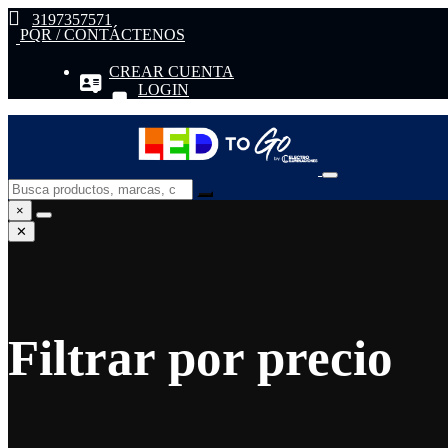
3197357571
PQR / CONTÁCTENOS
CREAR CUENTA
LOGIN
×
✕
Filtrar por precio