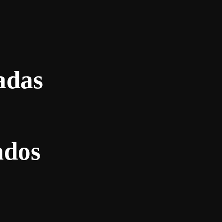
adas
ados