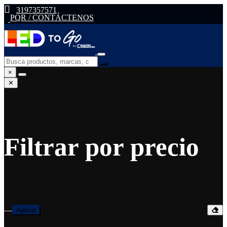
3197357571
PQR / CONTÁCTENOS
×
✕
Filtrar por precio
—
Aplicar