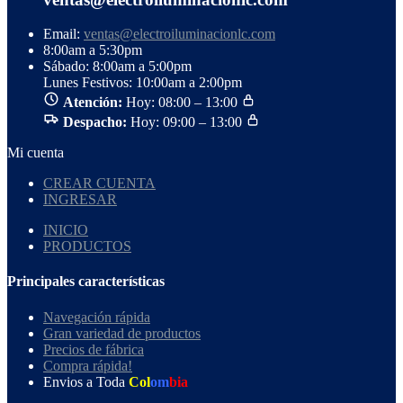
Email:
ventas@electroiluminacionlc.com
8:00am a 5:30pm
Sábado: 8:00am a 5:00pm
Lunes Festivos: 10:00am a 2:00pm
Atención:
Hoy: 08:00 – 13:00
Despacho:
Hoy: 09:00 – 13:00
Mi cuenta
CREAR CUENTA
INGRESAR
INICIO
PRODUCTOS
Principales características
Navegación rápida
Gran variedad de productos
Precios de fábrica
Compra rápida!
Envios a Toda
Col
om
bia