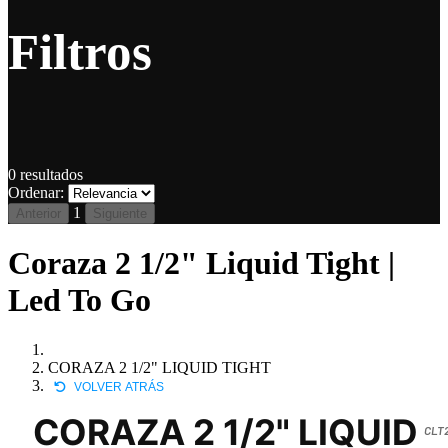
Filtros
0
resultados
Ordenar:
1
Anterior
Siguiente
Coraza 2 1/2" Liquid Tight |
Led To Go
CORAZA 2 1/2" LIQUID TIGHT
VOLVER ATRÁS
CORAZA 2 1/2" LIQUID
CLT2