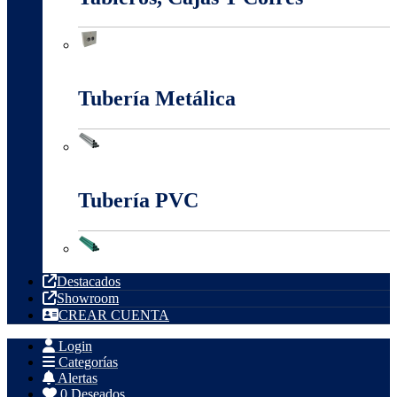
Tableros, Cajas Y Cofres
Tubería Metálica
Tubería Metálica
Tubería PVC
Tubería PVC
Destacados
Showroom
CREAR CUENTA
Login
Categorías
Alertas
0
Deseados