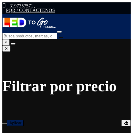
3197357571
PQR / CONTÁCTENOS
×
✕
Filtrar por precio
—
Aplicar