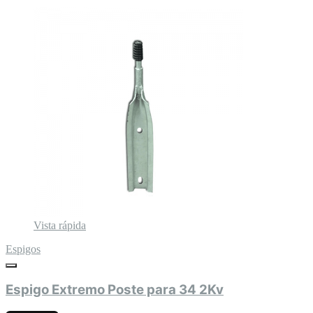
Vista rápida
Espigos
Espigo Extremo Poste para 34 2Kv