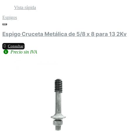
Vista rápida
Espigos
Espigo Cruceta Metálica de 5/8 x 8 para 13 2Kv
Consultar
Precio sin IVA