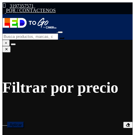
3197357571
PQR / CONTÁCTENOS
×
✕
Filtrar por precio
—
Aplicar