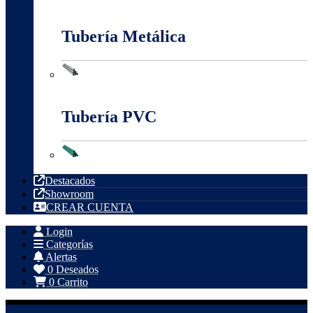
Tableros, Cajas Y Cofres
Tubería Metálica
Tubería Metálica
Tubería PVC
Tubería PVC
Destacados
Showroom
CREAR CUENTA
Login
Categorías
Alertas
0
Deseados
0
Carrito