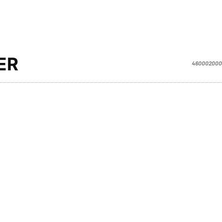
ER
460002000