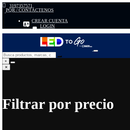
3197357571
PQR / CONTÁCTENOS
CREAR CUENTA
LOGIN
×
✕
Filtrar por precio