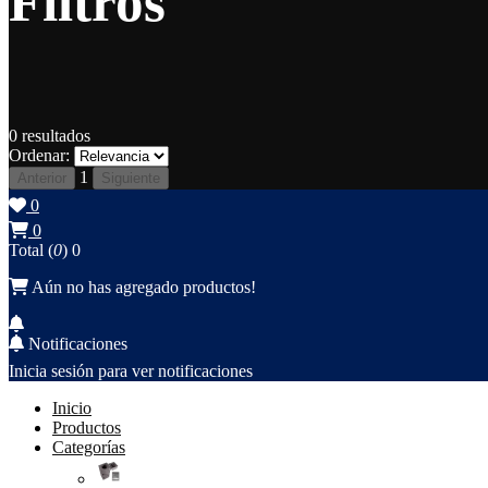
Filtros
0
resultados
Ordenar:
1
Anterior
Siguiente
0
0
Total (
0
)
0
Aún no has agregado productos!
Notificaciones
Inicia sesión para ver notificaciones
Inicio
Productos
Categorías