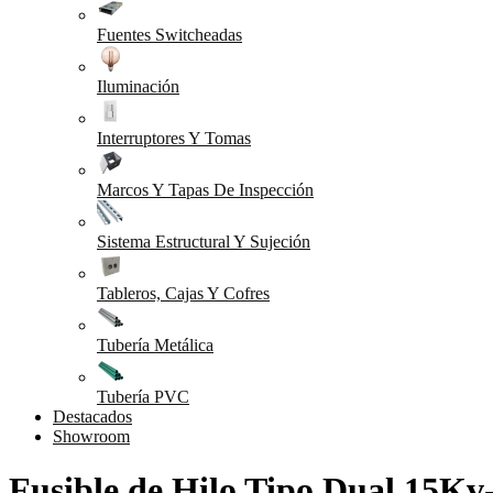
Fuentes Switcheadas
Iluminación
Interruptores Y Tomas
Marcos Y Tapas De Inspección
Sistema Estructural Y Sujeción
Tableros, Cajas Y Cofres
Tubería Metálica
Tubería PVC
Destacados
Showroom
Fusible de Hilo Tipo Dual 15