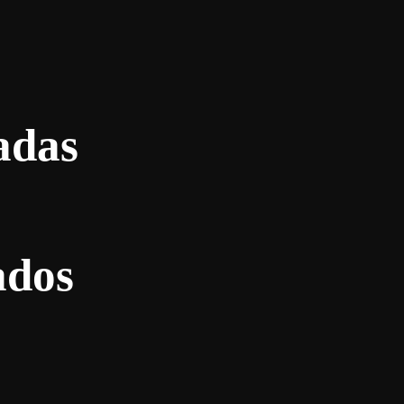
adas
ados