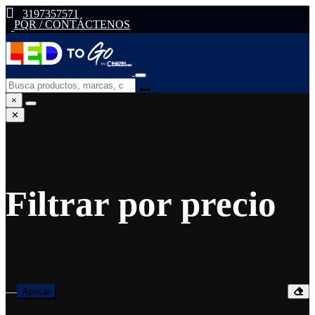
3197357571
PQR / CONTÁCTENOS
×
✕
Filtrar por precio
—
Aplicar