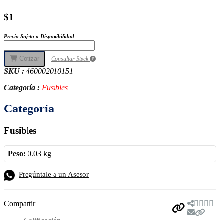
$1
Precio Sujeto a Disponibilidad
Cotizar
Consultar Stock
SKU :
460002010151
Categoría :
Fusibles
Categoría
Fusibles
Peso:
0.03 kg
Pregúntale a un Asesor
Compartir