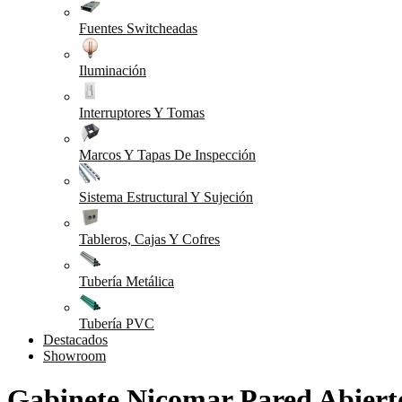
Fuentes Switcheadas
Iluminación
Interruptores Y Tomas
Marcos Y Tapas De Inspección
Sistema Estructural Y Sujeción
Tableros, Cajas Y Cofres
Tubería Metálica
Tubería PVC
Destacados
Showroom
Gabinete Nicomar Pared Abiert