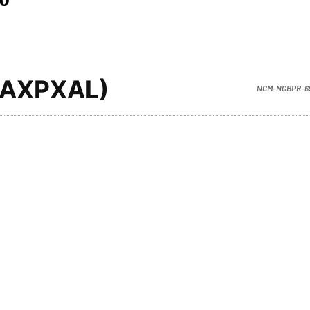
(AXPXAL)
NCM-NGBPR-6