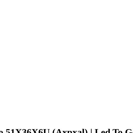
o 51X36X6U (Axpxal) | Led To G