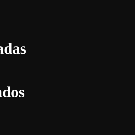
adas
ados