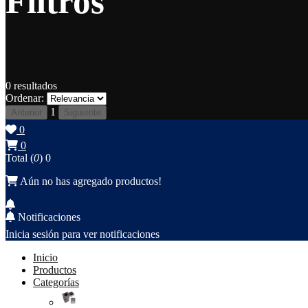
Filtros
0
resultados
Ordenar:
1
Anterior
Siguiente
0
0
Total (
0
)
0
Aún no has agregado productos!
Notificaciones
Inicia sesión para ver notificaciones
Inicio
Productos
Categorías