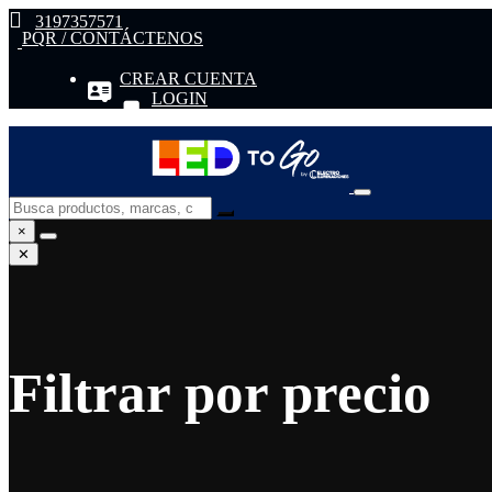
3197357571
PQR / CONTÁCTENOS
CREAR CUENTA
LOGIN
×
✕
Filtrar por precio