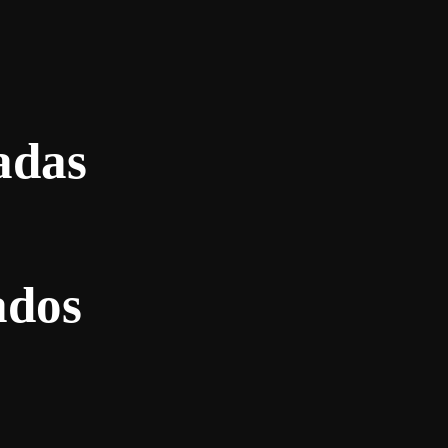
adas
ados