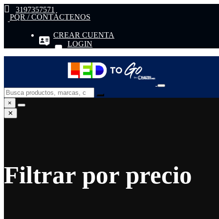
3197357571
PQR / CONTÁCTENOS
CREAR CUENTA
LOGIN
×
✕
Filtrar por precio