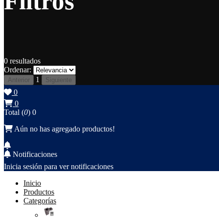
Filtros
0
resultados
Ordenar:
1
Anterior
Siguiente
0
0
Total (
0
)
0
Aún no has agregado productos!
Notificaciones
Inicia sesión para ver notificaciones
Inicio
Productos
Categorías