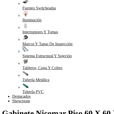
Fuentes Switcheadas
Iluminación
Interruptores Y Tomas
Marcos Y Tapas De Inspección
Sistema Estructural Y Sujeción
Tableros, Cajas Y Cofres
Tubería Metálica
Tubería PVC
Destacados
Showroom
Gabinete Nicomar Piso 60 X 60 