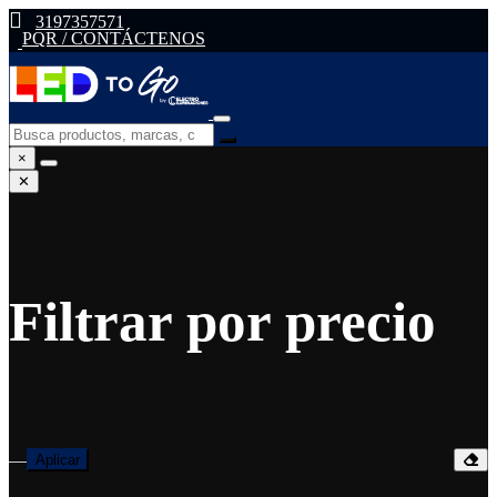
3197357571
PQR / CONTÁCTENOS
×
✕
Filtrar por precio
—
Aplicar