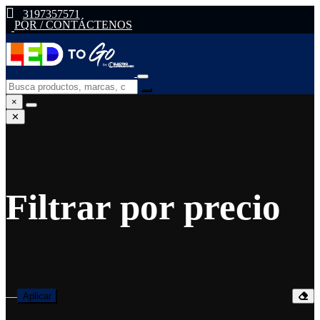
3197357571
PQR / CONTÁCTENOS
×
✕
Filtrar por precio
—
Aplicar