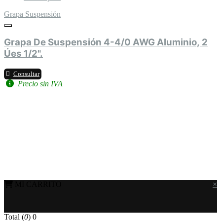
Grapa Suspensión
Grapa De Suspensión 4-4/0 AWG Aluminio, 2
Úes 1/2".
Consultar
Precio sin IVA
MI CARRITO
×
Total (
0
)
0