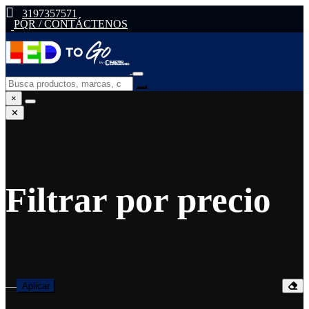
3197357571
PQR / CONTÁCTENOS
×
✕
Filtrar por precio
—
Aplicar