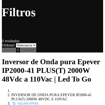
Filtros
0
resultados
Ordenar:
1
Anterior
Siguiente
Inversor de Onda pura Epever
IP2000-41 PLUS(T) 2000W
48Vdc a 110Vac | Led To Go
INVERSOR DE ONDA PURA EPEVER IP2000-41
PLUS(T) 2000W 48VDC A 110VAC
VOLVER ATRÁS