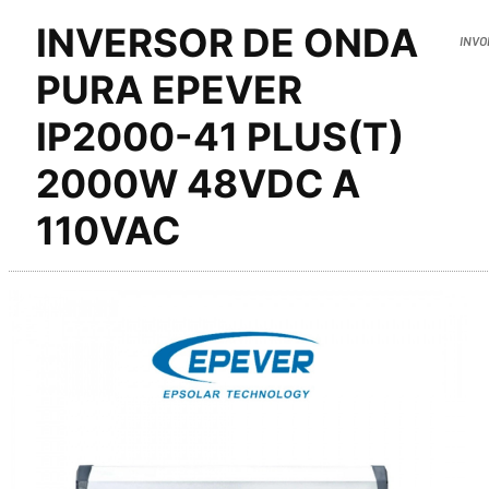
INVERSOR DE ONDA
INVO
PURA EPEVER
IP2000-41 PLUS(T)
2000W 48VDC A
110VAC