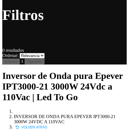
Filtros
0
resultados
Ordenar:
1
Anterior
Siguiente
Inversor de Onda pura Epever
IPT3000-21 3000W 24Vdc a
110Vac | Led To Go
INVERSOR DE ONDA PURA EPEVER IPT3000-21
3000W 24VDC A 110VAC
VOLVER ATRÁS