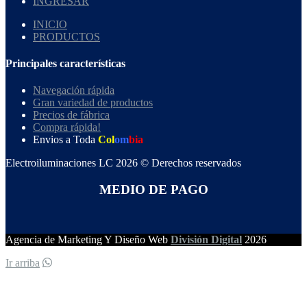
INGRESAR
INICIO
PRODUCTOS
Principales características
Navegación rápida
Gran variedad de productos
Precios de fábrica
Compra rápida!
Envios a Toda
Col
om
bia
Electroiluminaciones LC 2026 © Derechos reservados
MEDIO DE PAGO
Agencia de Marketing Y Diseño Web
División Digital
2026
Ir arriba