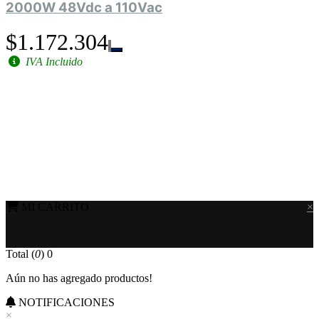
2000W 48Vdc a 110Vac
$1.172.304
IVA Incluido
MI CARRITO
×
Total (
0
)
0
Aún no has agregado productos!
NOTIFICACIONES
×