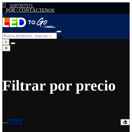
3197357571
PQR / CONTÁCTENOS
×
✕
Filtrar por precio
—
Aplicar