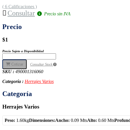
( 6 Calificaciones )
Consultar
Precio sin IVA
Precio
$1
Precio Sujeto a Disponibilidad
Cotizar
Consultar Stock
SKU :
490001316060
Categoría :
Herrajes Varios
Categoría
Herrajes Varios
Peso:
1.60kg
Dimensiones:
Ancho:
0.09 Mts
Alto:
0.60 Mts
Profun