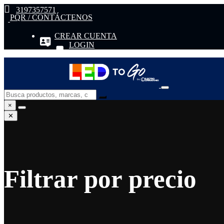
3197357571
PQR / CONTÁCTENOS
CREAR CUENTA
LOGIN
×
✕
Filtrar por precio