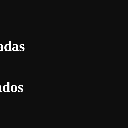
adas
ados