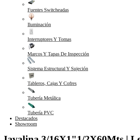
Fuentes Switcheadas
Iluminación
Interruptores Y Tomas
Marcos Y Tapas De Inspección
Sistema Estructural Y Sujeción
Tableros, Cajas Y Cofres
Tubería Metálica
Tubería PVC
Destacados
Showroom
Javalina 3/16X1"1/2X60Mts | L