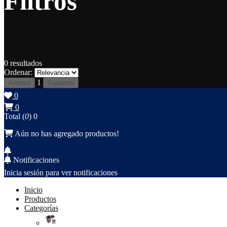
Filtros
0
resultados
Ordenar:
1
Anterior
Siguiente
0
0
Total (
0
)
0
Aún no has agregado productos!
Notificaciones
Inicia sesión para ver notificaciones
Inicio
Productos
Categorías