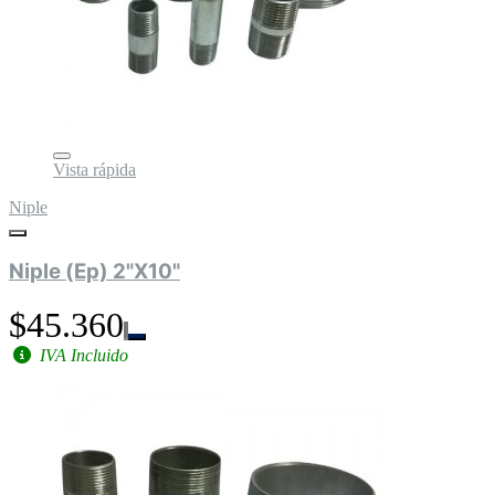
Vista rápida
Niple
Niple (Ep) 2"X10"
$45.360
IVA Incluido