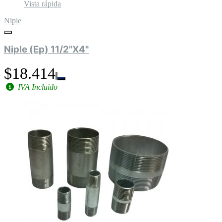
Vista rápida
Niple
Niple (Ep) 11/2"X4"
$18.414
IVA Incluido