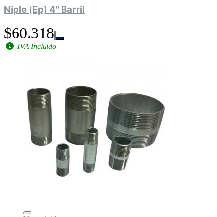
Niple (Ep) 4" Barril
$60.318
IVA Incluido