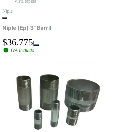
Vista rápida
Niple
Niple (Ep) 3" Barril
$36.775
IVA Incluido