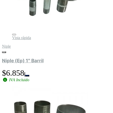
Vista rápida
Niple
Niple (Ep) 1″ Barril
$6.858
IVA Incluido