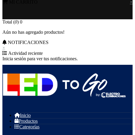
MI CARRITO
×
Total (
0
)
0
Aún no has agregado productos!
NOTIFICACIONES
×
Actividad reciente
Inicia sesión para ver tus notificaciones.
Inicio
Productos
Categorías