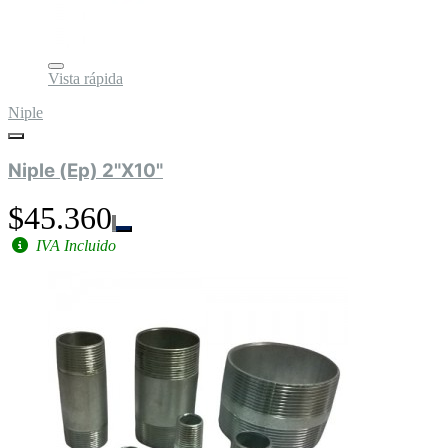
Vista rápida
Niple
Niple (Ep) 2"X10"
$45.360
IVA Incluido