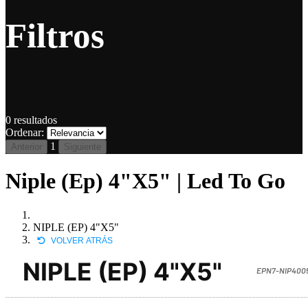
Filtros
0
resultados
Ordenar:
1
Anterior
Siguiente
Niple (Ep) 4"X5" | Led To Go
NIPLE (EP) 4"X5"
VOLVER ATRÁS
NIPLE (EP) 4"X5"
EPN7-NIP400