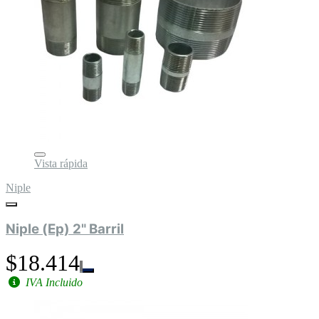
Vista rápida
Niple
Niple (Ep) 2" Barril
$18.414
IVA Incluido