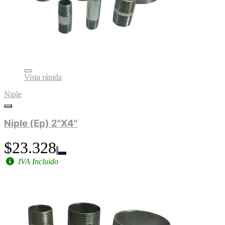
Vista rápida
Niple
Niple (Ep) 2"X4"
$23.328
IVA Incluido