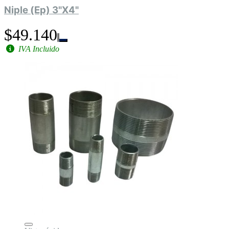
Niple (Ep) 3"X4"
$49.140
IVA Incluido