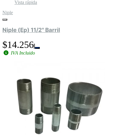
Vista rápida
Niple
Niple (Ep) 11/2" Barril
$14.256
IVA Incluido