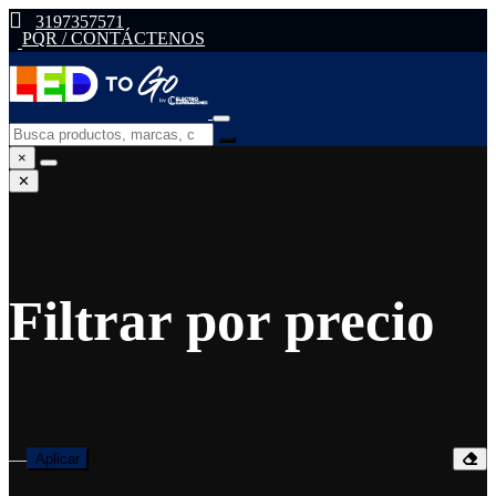
3197357571
PQR / CONTÁCTENOS
×
✕
Filtrar por precio
—
Aplicar