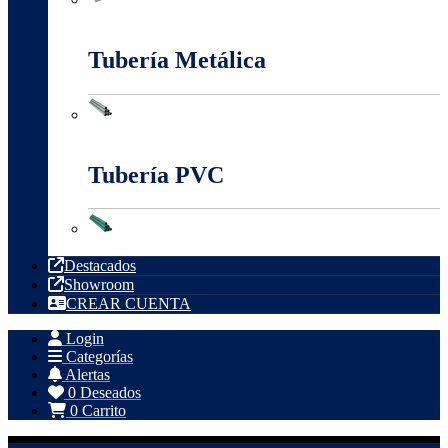
Tableros, Cajas Y Cofres
Tubería Metálica
Tubería Metálica
Tubería PVC
Tubería PVC
Destacados
Showroom
CREAR CUENTA
Login
Categorías
Alertas
0
Deseados
0
Carrito