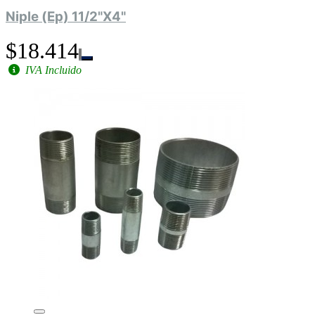
Niple (Ep) 11/2"X4"
$18.414
IVA Incluido