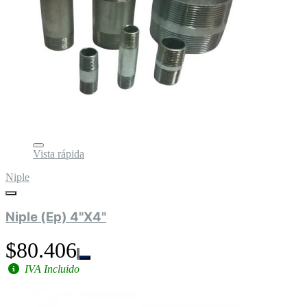
Vista rápida
Niple
Niple (Ep) 4"X4"
$80.406
IVA Incluido