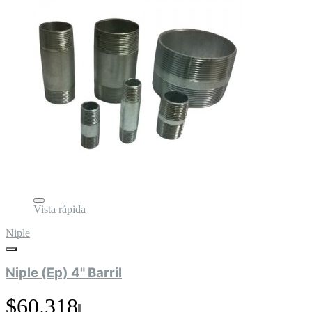
Vista rápida
Niple
Niple (Ep) 4" Barril
$60.318