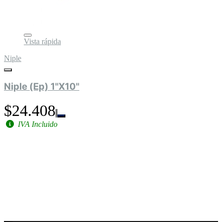
Vista rápida
Niple
Niple (Ep) 1"X10"
$24.408
IVA Incluido