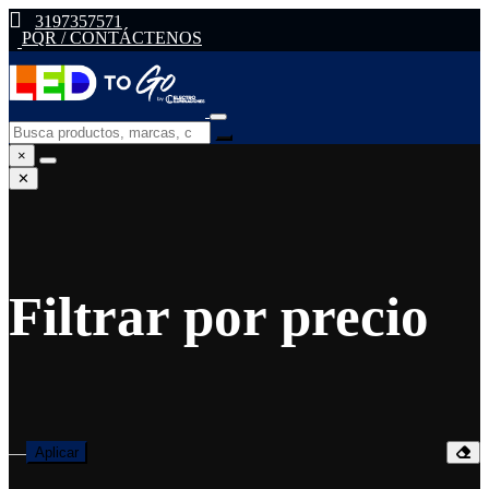
3197357571
PQR / CONTÁCTENOS
×
✕
Filtrar por precio
—
Aplicar