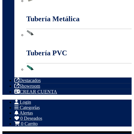
Tableros, Cajas Y Cofres
Tubería Metálica
Tubería Metálica
Tubería PVC
Tubería PVC
Destacados
Showroom
CREAR CUENTA
Login
Categorías
Alertas
0
Deseados
0
Carrito