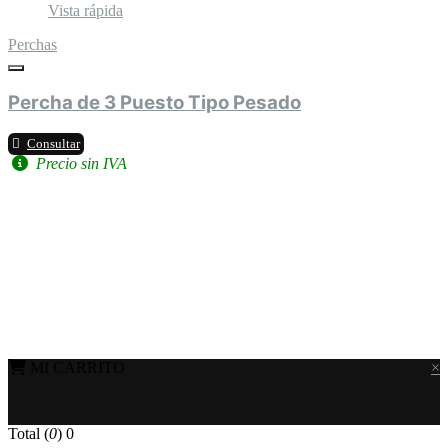
Vista rápida
Perchas
Percha de 3 Puesto Tipo Pesado
Consultar
Precio sin IVA
MI CARRITO
×
Total (
0
)
0