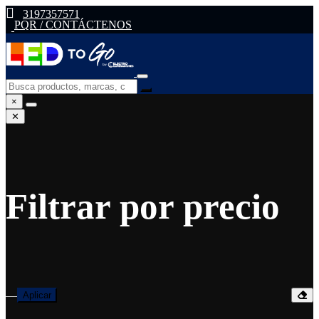
3197357571
PQR / CONTÁCTENOS
×
✕
Filtrar por precio
—
Aplicar