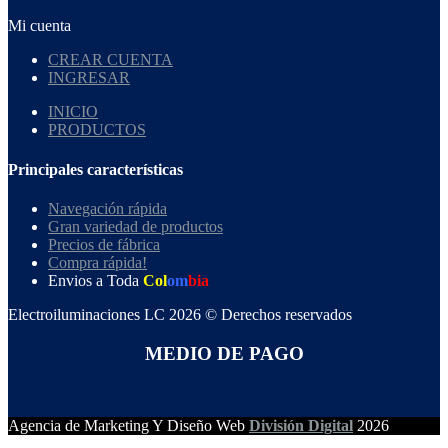
Mi cuenta
CREAR CUENTA
INGRESAR
INICIO
PRODUCTOS
Principales características
Navegación rápida
Gran variedad de productos
Precios de fábrica
Compra rápida!
Envios a Toda
Col
om
bia
Electroiluminaciones LC 2026 © Derechos reservados
MEDIO DE PAGO
Agencia de Marketing Y Diseño Web
División Digital
2026