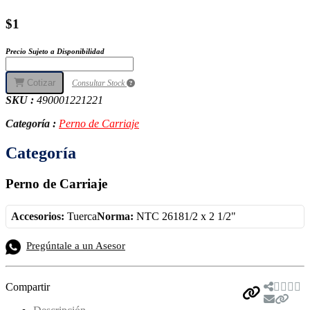
$1
Precio Sujeto a Disponibilidad
Cotizar
Consultar Stock
SKU :
490001221221
Categoría :
Perno de Carriaje
Categoría
Perno de Carriaje
Accesorios:
Tuerca
Norma:
NTC 26181/2 x 2 1/2"
Pregúntale a un Asesor
Compartir