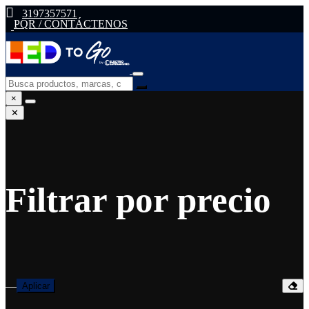
3197357571
PQR / CONTÁCTENOS
×
✕
Filtrar por precio
—
Aplicar