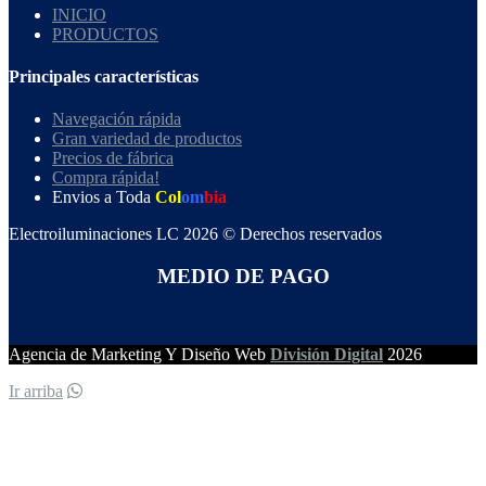
INICIO
PRODUCTOS
Principales características
Navegación rápida
Gran variedad de productos
Precios de fábrica
Compra rápida!
Envios a Toda
Col
om
bia
Electroiluminaciones LC 2026 © Derechos reservados
MEDIO DE PAGO
Agencia de Marketing Y Diseño Web
División Digital
2026
Ir arriba