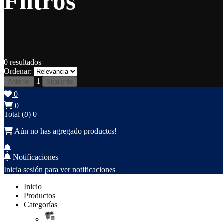
Filtros
0
resultados
Ordenar:
1
Anterior
Siguiente
0
0
Total (
0
)
0
Aún no has agregado productos!
Notificaciones
Inicia sesión para ver notificaciones
Inicio
Productos
Categorías