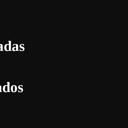
adas
ados