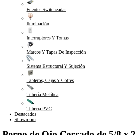
Fuentes Switcheadas
Iluminación
Interruptores Y Tomas
Marcos Y Tapas De Inspección
Sistema Estructural Y Sujeción
Tableros, Cajas Y Cofres
Tubería Metálica
Tubería PVC
Destacados
Showroom
Perno de Ojo Cerrado de 5/8 x 