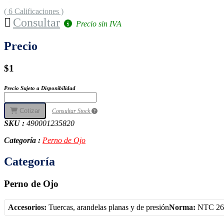
( 6 Calificaciones )
Consultar
Precio sin IVA
Precio
$1
Precio Sujeto a Disponibilidad
Cotizar
Consultar Stock
SKU :
490001235820
Categoría :
Perno de Ojo
Categoría
Perno de Ojo
Accesorios:
Tuercas, arandelas planas y de presión
Norma:
NTC 261