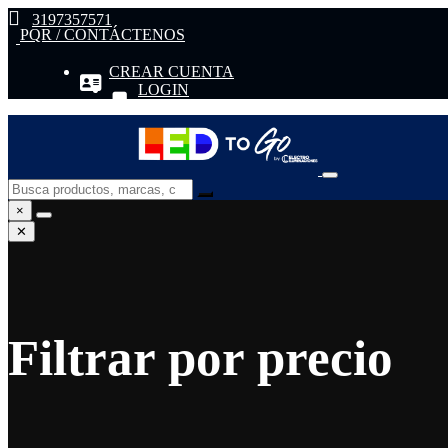
3197357571
PQR / CONTÁCTENOS
CREAR CUENTA
LOGIN
×
✕
Filtrar por precio