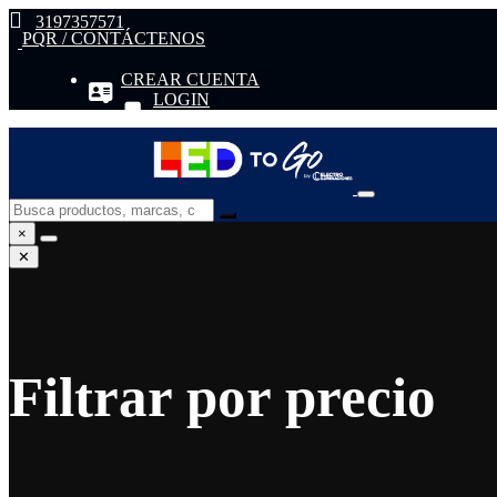
3197357571
PQR / CONTÁCTENOS
CREAR CUENTA
LOGIN
×
✕
Filtrar por precio