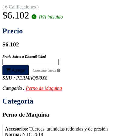
( 6 Calificaciones )
$6.102
IVA incluido
Precio
$6.102
Precio Sujeto a Disponibilidad
Agregar
Consultar Stock
SKU :
PERMAQ5/8X8
Categoría :
Perno de Maquina
Categoría
Perno de Maquina
Accesorios:
Tuercas, arandelas redondas y de presión
Norma:
NTC 2618