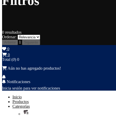
Filtros
0
resultados
Ordenar:
1
Anterior
Siguiente
0
0
Total (
0
)
0
Aún no has agregado productos!
Notificaciones
Inicia sesión para ver notificaciones
Inicio
Productos
Categorías