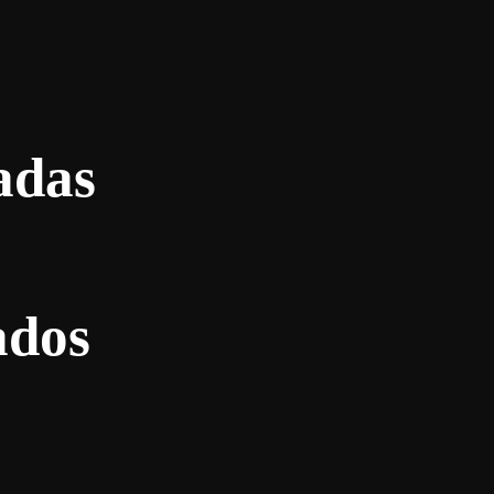
adas
ados