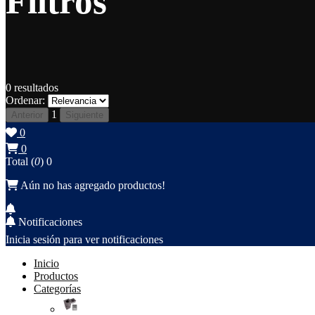
Filtros
0
resultados
Ordenar:
1
Anterior
Siguiente
0
0
Total (
0
)
0
Aún no has agregado productos!
Notificaciones
Inicia sesión para ver notificaciones
Inicio
Productos
Categorías