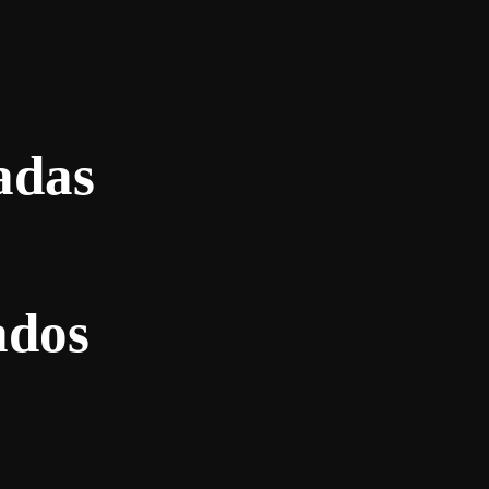
adas
ados