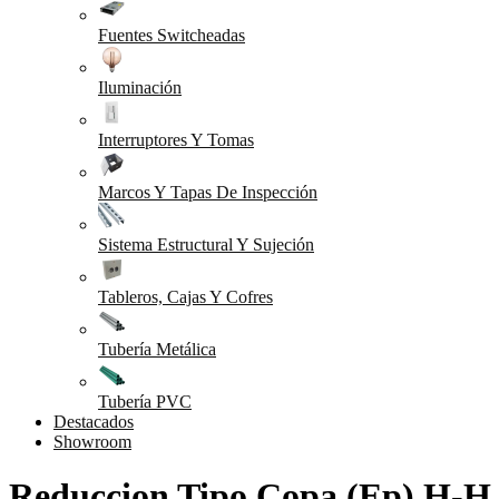
Fuentes Switcheadas
Iluminación
Interruptores Y Tomas
Marcos Y Tapas De Inspección
Sistema Estructural Y Sujeción
Tableros, Cajas Y Cofres
Tubería Metálica
Tubería PVC
Destacados
Showroom
Reduccion Tipo Copa (Ep) H-H 1