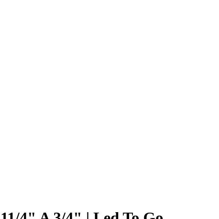
1/4" A 3/4" | Led To Go