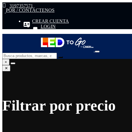
3197357571
PQR / CONTÁCTENOS
CREAR CUENTA
LOGIN
×
✕
Filtrar por precio