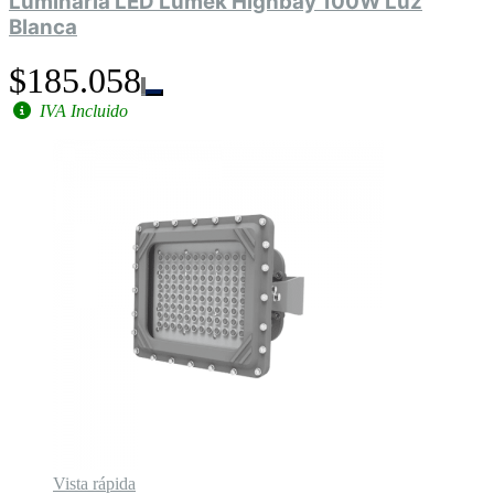
Luminaria LED Lumek Highbay 100W Luz
Blanca
$185.058
IVA Incluido
Vista rápida