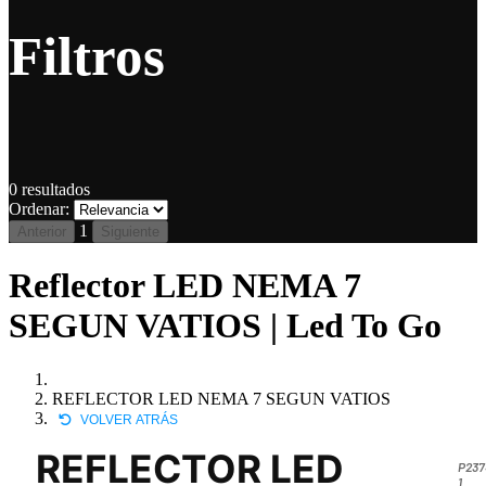
Filtros
0
resultados
Ordenar:
1
Anterior
Siguiente
Reflector LED NEMA 7
SEGUN VATIOS | Led To Go
REFLECTOR LED NEMA 7 SEGUN VATIOS
VOLVER ATRÁS
REFLECTOR LED
P237
1