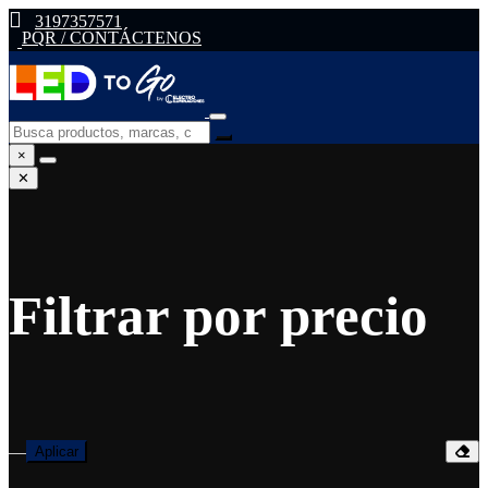
3197357571
PQR / CONTÁCTENOS
×
✕
Filtrar por precio
—
Aplicar